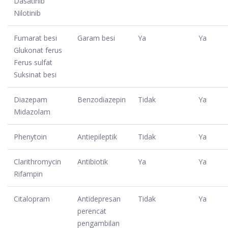
Dasatinib
Nilotinib
Fumarat besi
Garam besi
Ya
Ya
Glukonat ferus
Ferus sulfat
Suksinat besi
Diazepam
Benzodiazepin
Tidak
Ya
Midazolam
Phenytoin
Antiepileptik
Tidak
Ya
Clarithromycin
Antibiotik
Ya
Ya
Rifampin
Citalopram
Antidepresan
Tidak
Ya
perencat
pengambilan