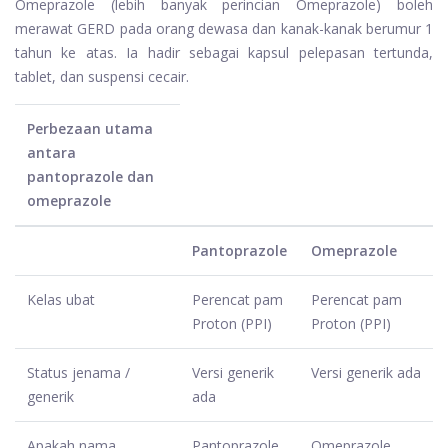
Omeprazole (lebih banyak perincian Omeprazole) boleh
merawat GERD pada orang dewasa dan kanak-kanak berumur 1
tahun ke atas. Ia hadir sebagai kapsul pelepasan tertunda,
tablet, dan suspensi cecair.
Perbezaan utama
antara
pantoprazole dan
omeprazole
Pantoprazole
Omeprazole
Kelas ubat
Perencat pam
Perencat pam
Proton (PPI)
Proton (PPI)
Status jenama /
Versi generik
Versi generik ada
generik
ada
Apakah nama
Pantoprazole
Omeprazole