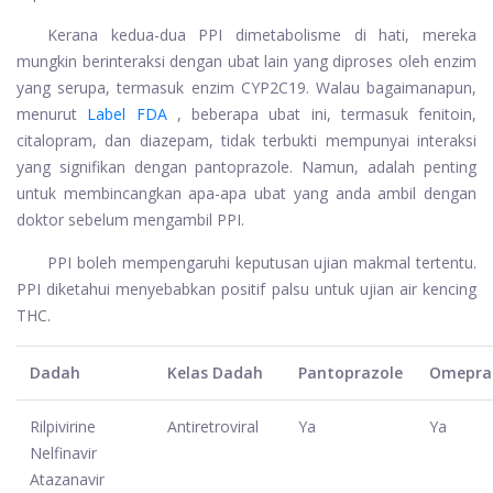
Kerana kedua-dua PPI dimetabolisme di hati, mereka
mungkin berinteraksi dengan ubat lain yang diproses oleh enzim
yang serupa, termasuk enzim CYP2C19. Walau bagaimanapun,
menurut
Label FDA
, beberapa ubat ini, termasuk fenitoin,
citalopram, dan diazepam, tidak terbukti mempunyai interaksi
yang signifikan dengan pantoprazole. Namun, adalah penting
untuk membincangkan apa-apa ubat yang anda ambil dengan
doktor sebelum mengambil PPI.
PPI boleh mempengaruhi keputusan ujian makmal tertentu.
PPI diketahui menyebabkan positif palsu untuk ujian air kencing
THC.
Dadah
Kelas Dadah
Pantoprazole
Omepra
Rilpivirine
Antiretroviral
Ya
Ya
Nelfinavir
Atazanavir