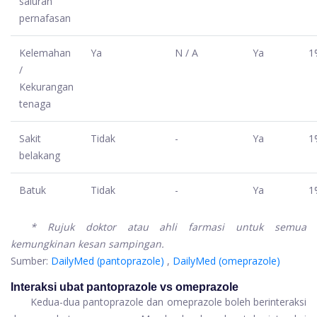
saluran
pernafasan
Kelemahan
Ya
N / A
Ya
1
/
Kekurangan
tenaga
Sakit
Tidak
-
Ya
1
belakang
Batuk
Tidak
-
Ya
1
* Rujuk doktor atau ahli farmasi untuk semua
kemungkinan kesan sampingan.
Sumber:
DailyMed (pantoprazole)
,
DailyMed (omeprazole)
Interaksi ubat pantoprazole vs omeprazole
Kedua-dua pantoprazole dan omeprazole boleh berinteraksi