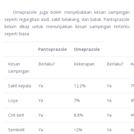
Omeprazole juga boleh menyebabkan kesan sampingan
seperti regurgitasi asid, sakit belakang, dan batuk. Pantoprazole
belum dikaji untuk menunjukkan kesan sampingan tertentu
seperti biasa.
Pantoprazole
Omeprazole
Kesan
Berlaku?
Kekerapan
Berlaku?
K
sampingan
Sakit kepala
Ya
12.2%
Ya
7
Loya
Ya
7%
Ya
4
Cirit-birit
Ya
8.8%
Ya
4
Sembelit
Ya
<2%
Ya
d