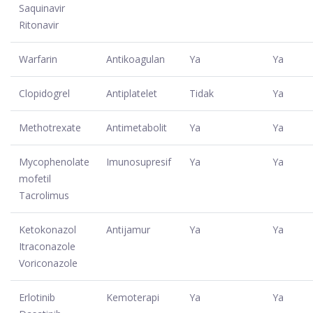
Saquinavir
Ritonavir
Warfarin
Antikoagulan
Ya
Ya
Clopidogrel
Antiplatelet
Tidak
Ya
Methotrexate
Antimetabolit
Ya
Ya
Mycophenolate
Imunosupresif
Ya
Ya
mofetil
Tacrolimus
Ketokonazol
Antijamur
Ya
Ya
Itraconazole
Voriconazole
Erlotinib
Kemoterapi
Ya
Ya