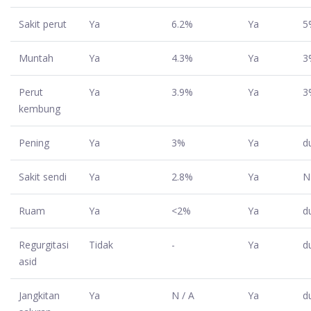
Sakit perut
Ya
6.2%
Ya
5
Muntah
Ya
4.3%
Ya
3
Perut
Ya
3.9%
Ya
3
kembung
Pening
Ya
3%
Ya
d
Sakit sendi
Ya
2.8%
Ya
N
Ruam
Ya
<2%
Ya
d
Regurgitasi
Tidak
-
Ya
d
asid
Jangkitan
Ya
N / A
Ya
d